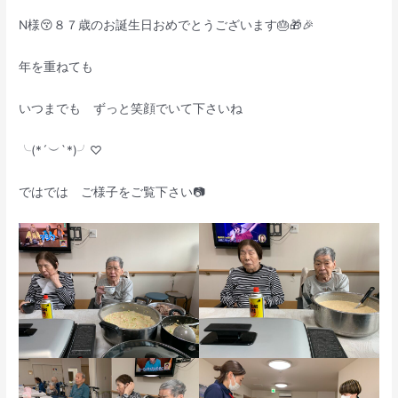
N様😚８７歳のお誕生日おめでとうございます🎂🎁🎉
年を重ねても
いつまでも ずっと笑顔でいて下さいね
╰(*´︶`*)╯♡
ではでは ご様子をご覧下さい📷