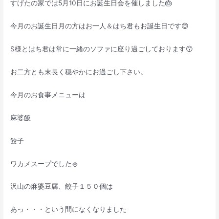
すげたの家では5月10日にお誕生日会を催しました🎂
今月のお誕生日月の方はお一人＆はち君もお誕生日です😊
S様とはち君は常に一緒のソファに座り過ごしております😙
お二方とも末長く穏やかにお過ごし下さい。
今月のお食事メニューは
麻婆飯
餃子
ワカメスープでした🍚
沢山の麻婆豆腐、餃子１５０個は
あっ・・・という間になくなりました